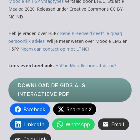
Moodle en H5P vraagtypes
vertaald door LT&C. Stuart R
Mealor, 2020. Released under Creative Commons CC BY-
NC-ND.
Heb je vragen over H5P?
René Breedveld geeft je graag
persoonlijk advies.
Wil je meer weten over Moodle LMS en
H5P?
Neem dan contact op met LTNC
!
Lees eventueel ook:
H5P in Moodle: hoe zit dit nu?
DOWNLOAD DE GIDS ALS
INTERACTIEVE PDF
Facebook
Share on X
LinkedIn
WhatsApp
Email
Copy Link