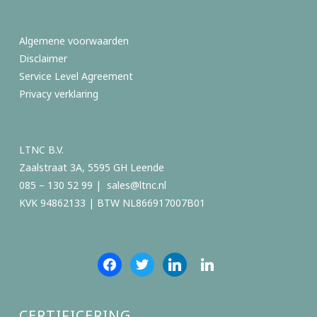
Algemene voorwaarden
Disclaimer
Service Level Agreement
Privacy verklaring
LTNC B.V.
Zaalstraat 3A, 5595 GH Leende
085 – 130 52 99 |
sales@ltnc.nl
KVK 94862133 | BTW NL866917007B01
facebook
twitter
linkedin
linkedin
CERTIFICERING