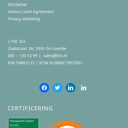
Disclaimer
Service Level Agreement
Privacy verklaring
LTNC B.V.
Zaalstraat 3A, 5595 GH Leende
085 – 130 52 99 |
sales@ltnc.nl
KVK 94862133 | BTW NL866917007B01
facebook
twitter
linkedin
linkedin
CERTIFICERING