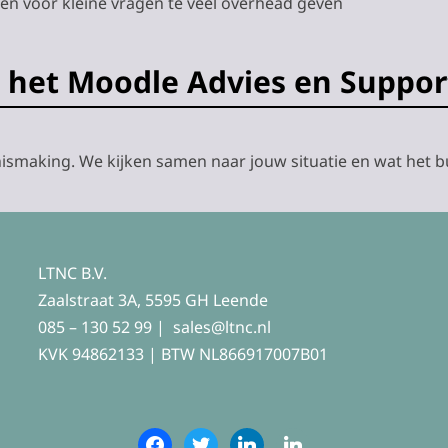
n voor kleine vragen te veel overhead geven
 het Moodle Advies en Suppor
smaking. We kijken samen naar jouw situatie en wat het b
LTNC B.V.
Zaalstraat 3A, 5595 GH Leende
085 – 130 52 99 |
sales@ltnc.nl
KVK 94862133 | BTW NL866917007B01