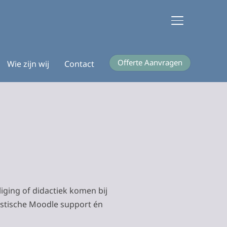
TOGGLE ZIJB
Offerte Aanvragen
Wie zijn wij
Contact
iging of didactiek komen bij
listische Moodle support én