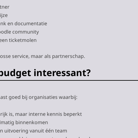
tner
ijze
ank en documentatie
Moodle community
een ticketmolen
losse service, maar als partnerschap.
budget interessant?
st goed bij organisaties waarbij:
ijk is, maar interne kennis beperkt
lmatig binnenkomen
én uitvoering vanuit één team