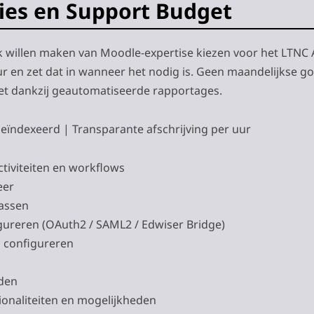
ies en Support Budget
ik willen maken van Moodle-expertise kiezen voor het LTNC 
r en zet dat in wanneer het nodig is. Geen maandelijkse g
get dankzij geautomatiseerde rapportages.
s geïndexeerd | Transparante afschrijving per uur
ctiviteiten en workflows
eer
passen
ureren (OAuth2 / SAML2 / Edwiser Bridge)
n configureren
den
onaliteiten en mogelijkheden