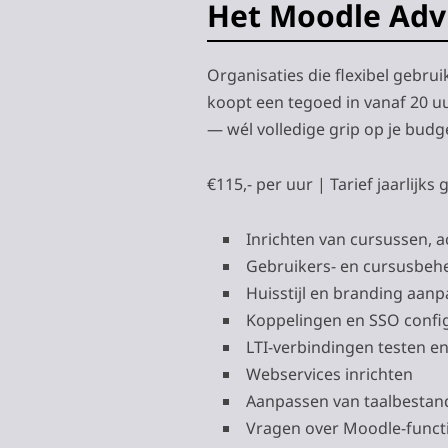
Het Moodle Adv
Organisaties die flexibel gebru
koopt een tegoed in vanaf 20 uu
— wél volledige grip op je bud
€115,- per uur | Tarief jaarlijk
Inrichten van cursussen, a
Gebruikers- en cursusbeh
Huisstijl en branding aan
Koppelingen en SSO config
LTI-verbindingen testen e
Webservices inrichten
Aanpassen van taalbestan
Vragen over Moodle-functi