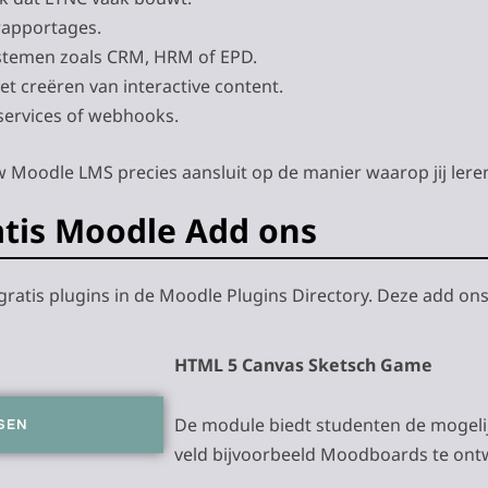
rapportages.
ystemen zoals CRM, HRM of EPD.
het creëren van interactive content.
services of webhooks.
 Moodle LMS precies aansluit op de manier waarop jij leren
atis Moodle Add ons
 gratis plugins in de Moodle Plugins Directory. Deze add ons
HTML 5 Canvas Sketsch Game
De module biedt studenten de mogel
SEN
veld bijvoorbeeld Moodboards te on