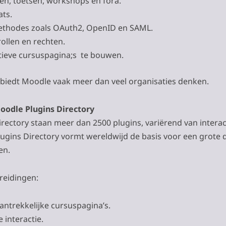
ten, toetsen, workshops en fora.
ts.
ethodes zoals OAuth2, OpenID en SAML.
ollen en rechten.
tieve cursuspagina;s te bouwen.
 biedt Moodle vaak meer dan veel organisaties denken.
oodle Plugins Directory
irectory staan meer dan 2500 plugins, variërend van interact
lugins Directory vormt wereldwijd de basis voor een grote d
en.
reidingen:
aantrekkelijke cursuspagina’s.
 interactie.