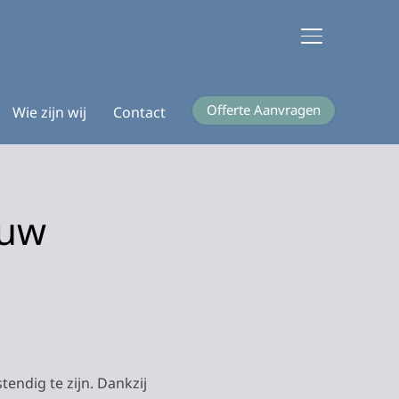
TOGGLE ZIJB
Offerte Aanvragen
Wie zijn wij
Contact
ouw
endig te zijn. Dankzij