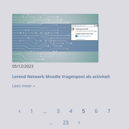
05/12/2023
Lerend Netwerk Moodle Vragenpool als activiteit
Lees meer »
1
…
3
4
5
6
7
…
23