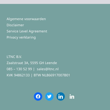
Algemene voorwaarden
Disclaimer
Service Level Agreement
Privacy verklaring
LTNC B.V.
Zaalstraat 3A, 5595 GH Leende
085 – 130 52 99 |
sales@ltnc.nl
KVK 94862133 | BTW NL866917007B01